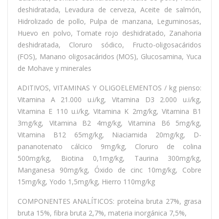
deshidratada, Levadura de cerveza, Aceite de salmón,
Hidrolizado de pollo, Pulpa de manzana, Leguminosas,
Huevo en polvo, Tomate rojo deshidratado, Zanahoria
deshidratada, Cloruro sódico, Fructo-oligosacáridos
(FOS), Manano oligosacáridos (MOS), Glucosamina, Yuca
de Mohave y minerales
ADITIVOS, VITAMINAS Y OLIGOELEMENTOS / kg pienso:
Vitamina A 21.000 u.i/kg, Vitamina D3 2.000 u.i/kg,
Vitamina E 110 u.i/kg, Vitamina K 2mg/kg, Vitamina B1
3mg/kg, Vitamina B2 4mg/kg, Vitamina B6 5mg/kg,
Vitamina B12 65mg/kg, Niaciamida 20mg/kg, D-
pananotenato cálcico 9mg/kg, Cloruro de colina
500mg/kg, Biotina 0,1mg/kg, Taurina 300mg/kg,
Manganesa 90mg/kg, Óxido de cinc 10mg/kg, Cobre
15mg/kg, Yodo 1,5mg/kg, Hierro 110mg/kg
COMPONENTES ANALÍTICOS: proteína bruta 27%, grasa
bruta 15%, fibra bruta 2,7%, materia inorgánica 7,5%,