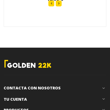
CONTACTA CON NOSOTROS
expand_more
TU CUENTA
expand_more
PRODUCTOS
expand_more