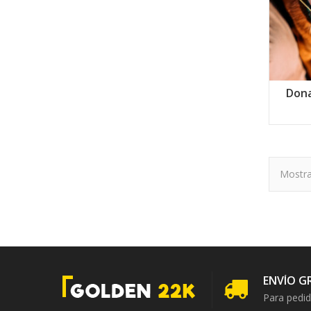
Dona
Mostra
ENVÍO G
Para pedid