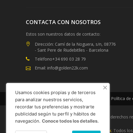
CONTACTA CON NOSOTROS
Estos son nuestros datos de contacto:
Dirección: Camí de la Noguera, s/n, 08776
- Sant Pere de Riudebitlles - Barcelona
Teléfono+34 690 03 28 79
Email: info@golden22k.com
Usamos cookies propias y de terceros
Mapa del sitio
Términos y Condiciones
Política de
para analizar nuestros servicios,
recordar tus preferencias y mostrarte
publicidad según tu perfil y hábitos de
Copyright 2022-2024
Golden 22k
Todos los derechos r
navegación.
Conoce todos los detalles.
Síguenos
Esta tienda ha sido diseñada por
Golden 22k
. Todos lo