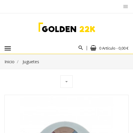
menu
menu
0 Artículo - 0,00 €
Inicio
Juguetes
arrow_drop_down