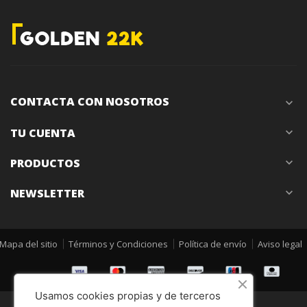
CONTACTA CON NOSOTROS
expand_more
TU CUENTA
expand_more
PRODUCTOS
expand_more
NEWSLETTER
expand_more
Mapa del sitio
Términos y Condiciones
Política de envío
Aviso legal
Usamos cookies propias y de terceros