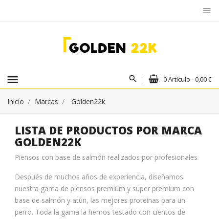
menu
menu
0 Artículo - 0,00 €
Inicio
Marcas
Golden22k
LISTA DE PRODUCTOS POR MARCA
GOLDEN22K
Piensos con base de salmón realizados por profesionales
Después de muchos años de experiencia, diseñamos
nuestra gama de piensos premium y super premium con
base de salmón y atún, las mejores proteinas para un
perro. Toda la gama la hemos testado con cientos de