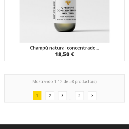
Champú natural concentrado...
18,50 €
Mostrando 1-12 de 58 producto(s)
1
2
3
5
chevron_right
…