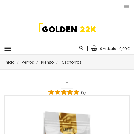
menu
menu
0 Artículo - 0,00 €
Inicio
Perros
Pienso
Cachorros
arrow_drop_down
(9)